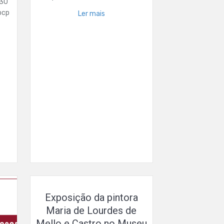
 30
bcp
Ler mais
Exposição da pintora
Maria de Lourdes de
Mello e Castro no Museu