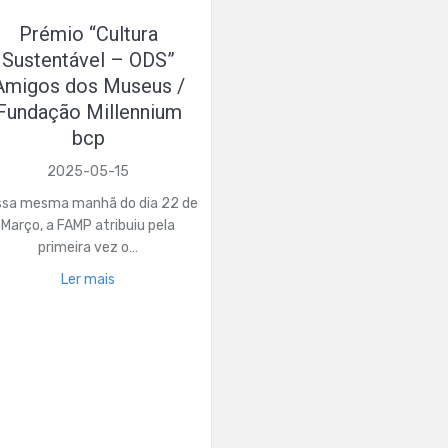
Prémio “Cultura
Sustentável – ODS”
Amigos dos Museus /
Fundação Millennium
bcp
2025-05-15
ssa mesma manhã do dia 22 de
Março, a FAMP atribuiu pela
primeira vez o…
Ler mais