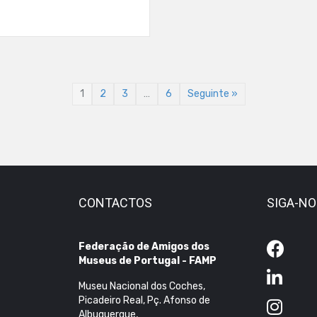
1
2
3
…
6
Seguinte »
CONTACTOS
SIGA-N
Federação de Amigos dos
Museus de Portugal - FAMP
Museu Nacional dos Coches,
Picadeiro Real, Pç. Afonso de
Albuquerque,