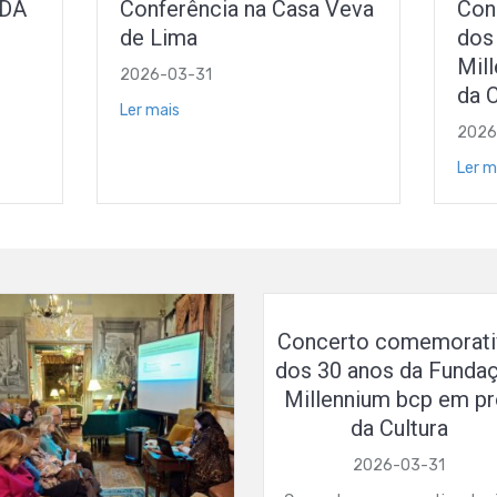
Con
 DA
Conferência na Casa Veva
dos
de Lima
Mil
2026-03-31
da C
Ler mais
2026
Ler m
Concerto comemorat
dos 30 anos da Funda
Millennium bcp em pr
da Cultura
2026-03-31