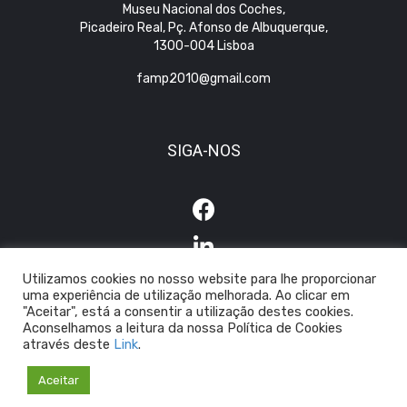
Museu Nacional dos Coches,
Picadeiro Real, Pç. Afonso de Albuquerque,
1300-004 Lisboa
famp2010@gmail.com
SIGA-NOS
Utilizamos cookies no nosso website para lhe proporcionar
uma experiência de utilização melhorada. Ao clicar em
"Aceitar", está a consentir a utilização destes cookies.
Aconselhamos a leitura da nossa Política de Cookies
através deste
Link
.
© 2026 FAMP
|
Política de Privacidade
|
Política de Cookies
Aceitar