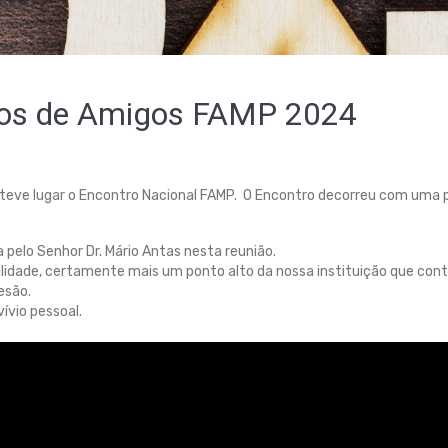
pos de Amigos FAMP 2024
que teve lugar o Encontro Nacional FAMP. O Encontro decorreu com uma
pelo Senhor Dr. Mário Antas nesta reunião.
lidade, certamente mais um ponto alto da nossa instituição que co
esão.
ívio pessoal.