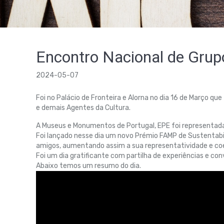
Encontro Nacional de Gru
2024-05-07
Foi no Palácio de Fronteira e Alorna no dia 16 de Março 
e demais Agentes da Cultura.
A Museus e Monumentos de Portugal, EPE foi representada 
Foi lançado nesse dia um novo Prémio FAMP de Sustentabi
amigos, aumentando assim a sua representatividade e co
Foi um dia gratificante com partilha de experiências e conv
Abaixo temos um resumo do dia.
Reprodutor
de
vídeo